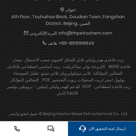
عنوان:
4th Floor، Touhuihao Block، Doudian Town، Fangshan
District، Beijing، الصين
info@hhpetrochem.com
البريدالإلكتروني:
+86-18515168849
هاتف:
زيت قاعدي هيدروليكي قابل للتحلل الحيوي صعب الاشتعال
معدل
AN30 قاعدة
اللزوجة بولي ميثاكريليت
زيت أساسي اصطناعي بالكامل
النفثالين المؤلكلة
ثلاثي ميثيلولبروبان ثلاثي تمبتو
تقليل الضوضاء
POE بوليول استر لزيت المحولات
زيوت التشحيم
النفثالين المؤلكل
زيت قاعدة اصطناعي
إيثيلين - بروبيلين بوليمر OCP
للدعم الهيدروليكي
كامل PAO8
حقوق الطبع والنشر © Beijing Haohui Weiye Petrochemical Co.، Ltd
ارسال لجنة التحقيق الآن