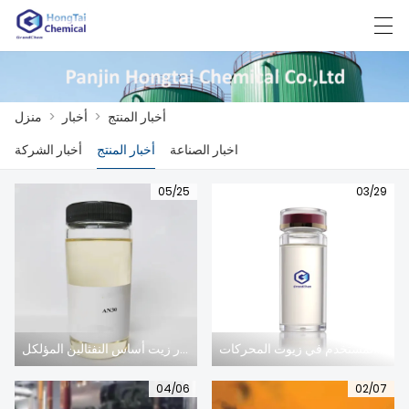
한국어
日本語
English
中文
العربية
أخبار المنتج
>
أخبار
>
منزل
اخبار الصناعة
أخبار المنتج
أخبار الشركة
منزل
05/25
03/29
المنتجات
أخبار
حالة
مصنع العرض
ميزة ألكيل النفثالين المستخدم في زيوت المحركات
لماذا تختار زيت أساس النفثالين المؤلكل
الاتصال بنا
04/06
02/07