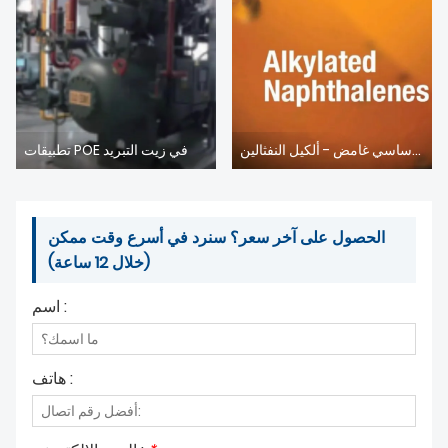
معلومات عنا
زيت أساسي غامض - ألكيل النفثالين
تطبيقات POE في زيت التبريد
الحصول على آخر سعر؟ سنرد في أسرع وقت ممكن
(خلال 12 ساعة)
اسم :
هاتف :