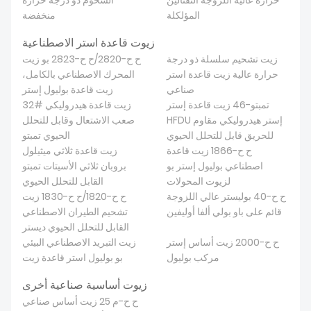
حرارة عالية اللزوجة النفثالين
الشحوم ذو درجة حرارة
المؤلكلة
منخفضة
زيوت قاعدة استر الاصطناعية
زيت تشحيم سلسلة ذو درجة
ح ح-2820/ح ح-2823 بو زيت
حرارة عالية زيت قاعدة استر
المحرك الاصطناعي بالكامل،
صناعي
زيت قاعدة بوليول إستر
تمبتو-46 زيت قاعدة إستر
32# زيت قاعدة هيدروليكي
HFDU إستر هيدروليكي مقاوم
صعب الاشتعال وقابل للتحلل
للحريق قابل للتحلل الحيوي
الحيوي تمبتو
ح ح-1866 زيت قاعدة
زيت قاعدة ثلاثي ميثيلول
اصطناعي بوليول إستر بو
بروبان ثلاثي الأسيتات تمبتو
لزيوت المحولات
القابل للتحلل الحيوي
ح ح-40 بوليستر عالي اللزوجة
ح ح-1820/ح ح-1830 زيت
قائم على باو بولي ألفا أوليفين
تشحيم الطيران الاصطناعي
القابل للتحلل الحيوي ديستر
ح ح-2000 زيت أساس إستر
زيت التبريد الاصطناعي البيئي
مركب بوليول
بو بوليول استر قاعدة زيت
زيوت أساسية صناعية أخرى
ح ح-م 25 زيت أساس صناعي