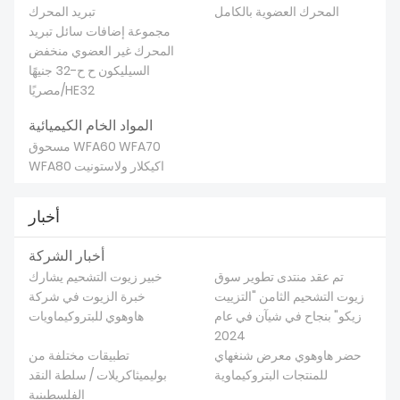
المحرك العضوية بالكامل
تبريد المحرك
مجموعة إضافات سائل تبريد
المحرك غير العضوي منخفض
السيليكون ح ح-32 جنيهًا
مصريًا/HE32
المواد الخام الكيميائية
مسحوق WFA60 WFA70
WFA80 اكيكلار ولاستونيت
أخبار
أخبار الشركة
تم عقد منتدى تطوير سوق
خبير زيوت التشحيم يشارك
زيوت التشحيم الثامن "التزييت
خبرة الزيوت في شركة
زيكو" بنجاح في شيآن في عام
هاوهوي للبتروكيماويات
2024
حضر هاوهوي معرض شنغهاي
تطبيقات مختلفة من
للمنتجات البتروكيماوية
بوليميثاكريلات / سلطة النقد
الفلسطينية