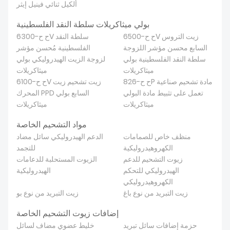
ألكيل ثنائي فينيل إيثر
بولي ميثاكريلات سلطة النقد الفلسطينية
ح ح-6500V زيت التروس
ح ح-6300V سلطة النقد
السابع محسن مؤشر اللزوجة
الفلسطينية مُحسن مؤشر
سلطة النقد الفلسطينية بولي
لزوجة الزيت الهيدروليكي بولي
ميثاكريلات
ميثاكريلات
ح ح-826P مادة تشحيم صناعية
ح ح-6100V زيت تشحيم زيت
تعمل على تثبيط مادة البولي
المحرك PPD السابع بولي
ميثاكريلات
ميثاكريلات
مواد التشحيم الخاصة
منظف ​​خاص للصمامات
الدعم الهيدروليكي سائل مضاد
الكهروهيدروليكية
للتجمد
زيوت التشحيم للدعم
الزيوت المستحلبة للدعامات
الهيدروليكي للتحكم
الهيدروليكية
الكهروهيدروليكي
زيت التبريد من نوع باغ
زيت التبريد من نوع بو
إضافات زيوت التشحيم الخاصة
حزمة إضافات سائل تبريد
خليط عضوي مضاف لسائل