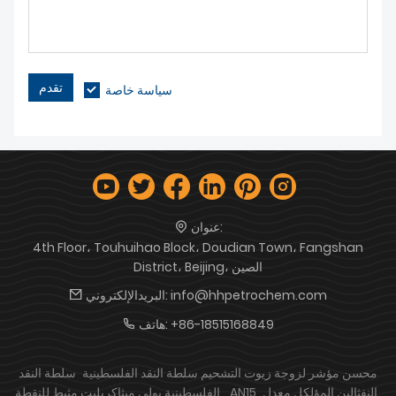
تقدم
سياسة خاصة
عنوان:
4th Floor، Touhuihao Block، Doudian Town، Fangshan
District، Beijing، الصين
info@hhpetrochem.com
البريدالإلكتروني:
+86-18515168849
هاتف:
محسن مؤشر لزوجة زيوت التشحيم سلطة النقد الفلسطينية
سلطة النقد
AN15 النفثالين المؤلكل
معدل
الفلسطينية بولي ميثاكريليت مثبط للنقطة