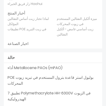
زار فريق الخبراء Haohui
أخبار المنتج
ميزة ألكيل النفثالين المستخدم
لماذا تختار زيت أساس النفثالين
في زيوت المحركات
المؤلكل
زيت أساسي غامض - ألكيل
تطبيقات POE في زيت التبريد
النفثالين
اخبار الصناعة
حالة
أداء Metallocene PAOs (mPAO)
POE بوليول استر قاعدة بترول المستخدم في تبريد زيوت
المحركات
تطبيق 7 Polymethacrylate HH-6300V في الزيوت
الهيدروليكية