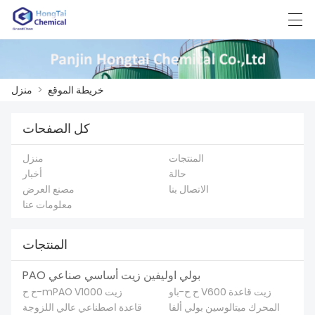
한국어
日本語
English
中文
العربية
خريطة الموقع
>
منزل
كل الصفحات
منزل
المنتجات
منزل
المنتجات
حالة
أخبار
الاتصال بنا
مصنع العرض
أخبار
معلومات عنا
حالة
المنتجات
مصنع العرض
PAO بولي اوليفين زيت أساسي صناعي
الاتصال بنا
ح ح-باو V600 زيت قاعدة
ح ح-mPAO V1000 زيت
المحرك ميتالوسين بولي ألفا
قاعدة اصطناعي عالي اللزوجة