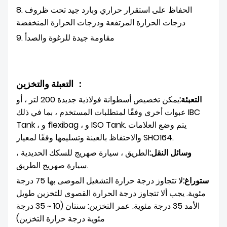
8. الحفاظ على استقرار حراري وبارد جيد تحت ظروف
درجات الحرارة المرتفعة ودرجات الحرارة المنخفضة
9. مقاومة جيدة للرغوة والصدأ
التعبئة والتخزين ：
التعبئة:
يمكن تخصيص أسطوانة فولاذية جديدة 200 لتر ، أو
عبوات أخرى وفقًا لمتطلبات المستخدم ، بما في ذلك IBC
Tank ، و flexibag ، و ISO Tank. يتم وضع العلامات
والاحتفاظ بالعينة وتسليمها وفقًا لمعيار SHO164.
وسائل النقل:
الطريق ، سيارة صهريج للسكك الحديدية ،
سيارة صهريج الطريق.
ستوراغ:
لا تتجاوز درجة حرارة التشغيل الموصى بها 75 درجة
مئوية. يجب ألا تتجاوز درجة الحرارة القصوى للتخزين طويل
الأمد 35 درجة مئوية. عمر التخزين: سنتان (10 ~ 35 درجة
مئوية درجة حرارة التخزين)