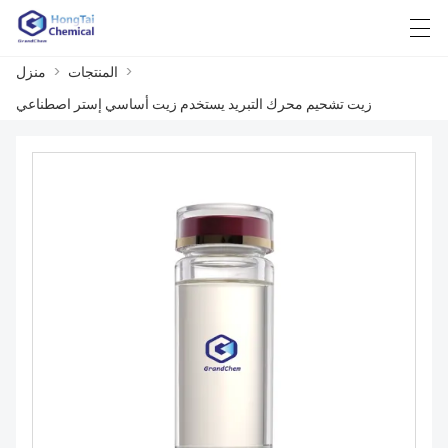
>
المنتجات
>
منزل
한국어
日本語
English
中文
العربية
زيت تشحيم محرك التبريد يستخدم زيت أساسي إستر اصطناعي
منزل
المنتجات
أخبار
حالة
مصنع العرض
الاتصال بنا