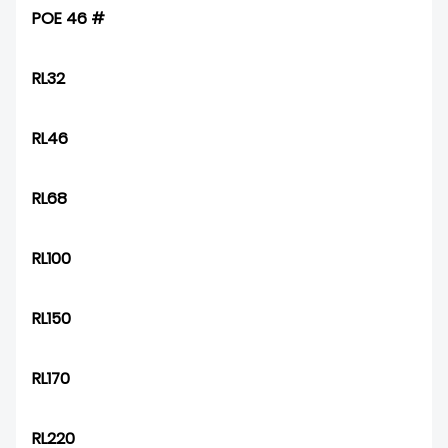
POE 46 #
RL32
RL46
RL68
RL100
RL150
RL170
RL220