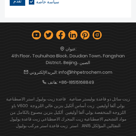
تقدم
سياسة خاصة
عنوان:
4th Floor، Touhuihao Block، Doudian Town، Fangshan
District، Beijing، الصين
info@hhpetrochem.com
البريدالإلكتروني:
+86-18515168849
هاتف:
زيت سائل ذو قاعدة بوليستر صناعية
قاعدة زيت بوليول استر الاصطناعية
باو V600 بولي ألفا أوليفين
زيت أساس ألكيل بنزين عالي اللزوجة
اللزوجة المنخفضة بولي ألفا أوليفين
ألكيل بنزين مصنوع بالكامل من
مواد التشحيم الاصطناعية
زيت المحرك الاصطناعي زيت قاعدة بوليول
AN15 النفثالين المؤلكل
استر
زيت قاعدة استر مركب بوليول